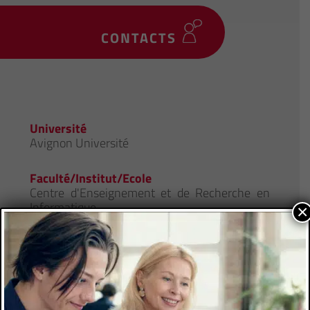
CONTACTS
Université
Avignon Université
Faculté/Institut/Ecole
Centre d'Enseignement et de Recherche en
Informatique
×
Site de la formation
Responsable de Formation
HUET Stéphane