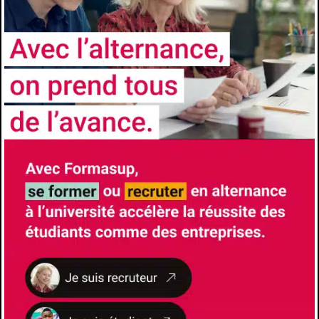
stephane.huet@univ-avignon.fr
Lieu de formation
339, Chemin des Meinajaries
84140
Avignon
Gestionnaire pédagogique
BONANSERA Catherine
+(33)490843500
catherine.bonansera@univ-avignon.fr
LES CHIFFRES