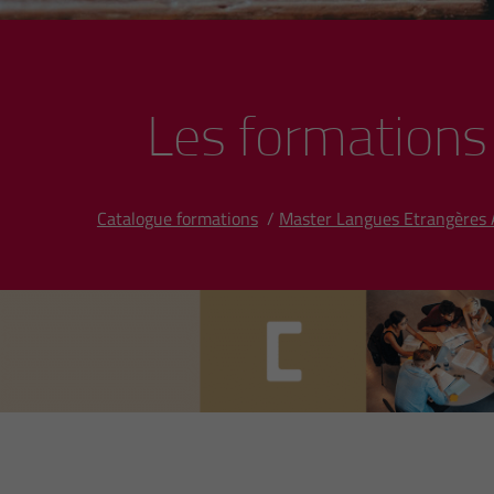
Les formations
Catalogue formations
/
Master Langues Etrangères 