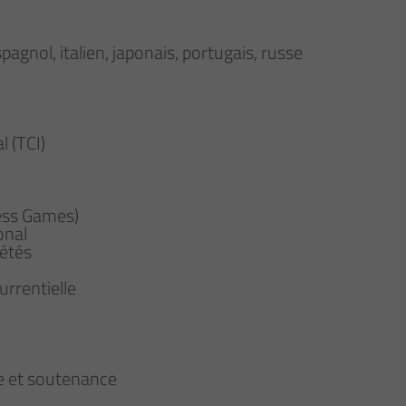
pagnol, italien, japonais, portugais, russe
 (TCI)
ness Games)
onal
étés
urrentielle
e et soutenance