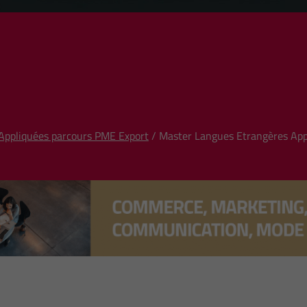
Appliquées parcours PME Export
/ Master Langues Etrangères App