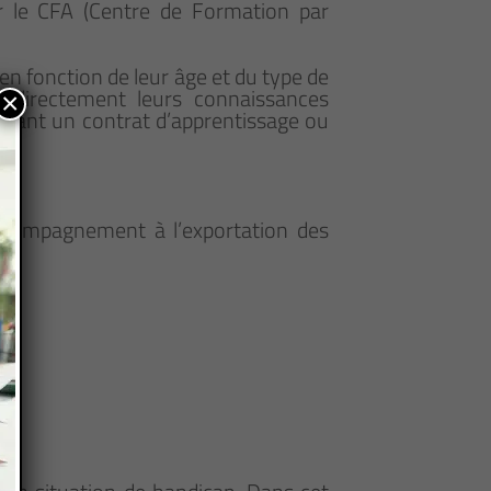
 le CFA (Centre de Formation par
en fonction de leur âge et du type de
nt directement leurs connaissances
×
gnant un contrat d’apprentissage ou
accompagnement à l’exportation des