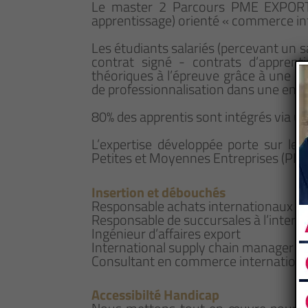
Le master 2 Parcours PME EXPORT 
apprentissage) orienté « commerce in
Les étudiants salariés (percevant un s
contrat signé - contrats d’apprent
théoriques à l’épreuve grâce à une i
de professionnalisation dans une entre
80% des apprentis sont intégrés via un
L’expertise développée porte sur le
Petites et Moyennes Entreprises (PME
Insertion et débouchés
Responsable achats internationaux
Responsable de succursales à l’intern
Ingénieur d’affaires export
International supply chain manager
Consultant en commerce internationa
Accessibilté Handicap