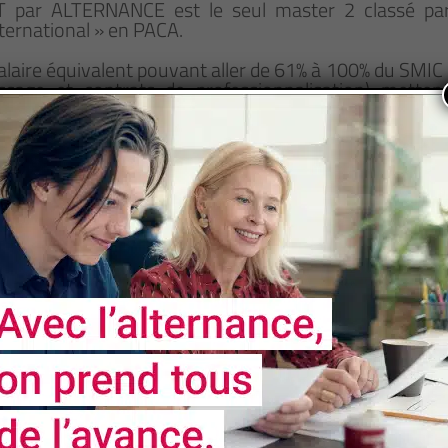
par ALTERNANCE est le seul master 2 classé par
ternational » en PACA.
alaire équivalent pouvant aller de 61% à 100% du SMIC 
issage et contrats de professionnalisation) mette
mmersion professionnelle en début de formation en si
prise d’accueil localisée en France.
 CDI ou CDD directement à l’issue de leur formation.
 management international, plus précisément sur l’
).
ational
l