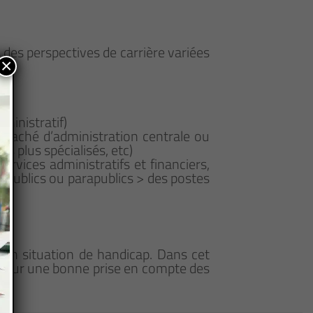
 des perspectives de carrière variées
×
ministratif)
 attaché d’administration centrale ou
s plus spécialisés, etc)
ervices administratifs et financiers,
es publics ou parapublics > des postes
en situation de handicap. Dans cet
 pour une bonne prise en compte des