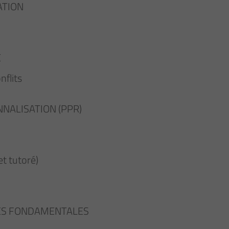
ATION
E
nflits
NALISATION (PPR)
et tutoré)
RES FONDAMENTALES