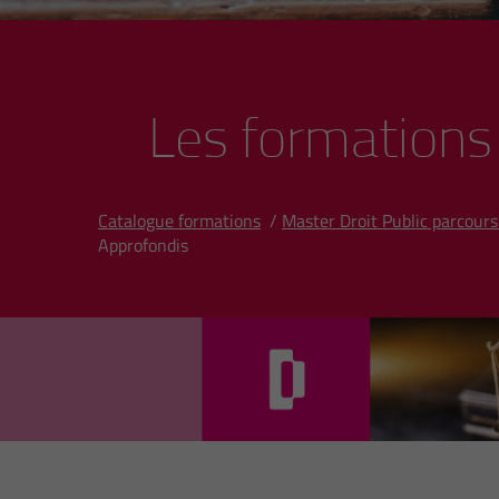
Les formations
Catalogue formations
/
Master Droit Public parcours
Approfondis