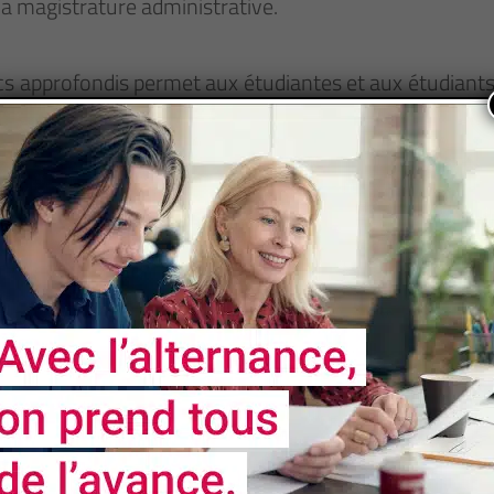
 la magistrature administrative.
ics approfondis permet aux étudiantes et aux étudiants
 CRFPA avec spécialisation en droit public)
rs TA et CAA, assistant de justice auprès du tribunal ad
tion publique territoriale (IRA, attaché de préfecture,
inistrateur des assemblées, concours de police, concour
 droit public (marchés publics, services contentieux, s
secteur privé ou public, les associations, les organism
ementaire, correcteur chez un éditeur juridique...)
e nos formations soient accessibles aux personnes 
nt un handicap fera l'objet d'un examen personnalisé