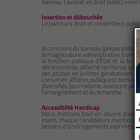
Barreau ( avocat en droit public) voire
Insertion et débouchés
Le parcours droit et contentieux publ
:
le concours du barreau (préparation du
la magistrature administrative (concou
la fonction publique d’État et la fonc
déconcentrée, attaché territorial, adm
des postes de juristes généralistes en
conseil en affaires publiques) dans le 
diversifiés (journalisme, assistant parl
l'enseignement et la recherche
Accessibilté Handicap
Nous mettons tout en œuvre pour qu
esprit, chaque candidature mentionna
besoins d’aménagements exprimés.