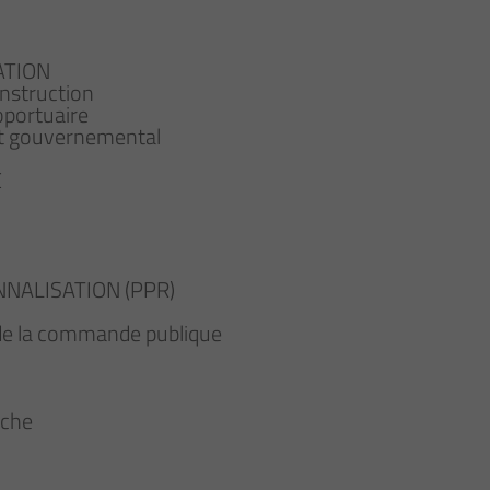
ATION
onstruction
oportuaire
 et gouvernemental
E
NALISATION (PPR)
de la commande publique
rche