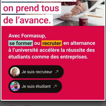
Comment candidater
https://dfpa.univ-tln.fr/licence-pro-activites-
juridiques-metiers-du-droit-social-parcours-
droit-et-gestion-de-la-paie/
Les avantages de l'alternance
Formation à l’école et formation chez
l’employeur- Insertion professionnelle accrue
à l’issue du diplôme- Diplôme Universitaires
reconnus et visés par l’État
CONTACTS