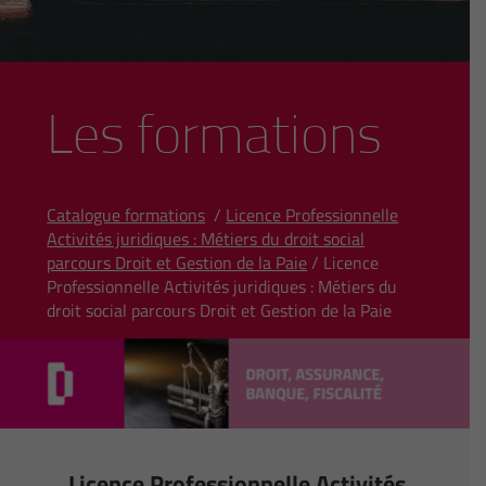
Les formations
Catalogue formations
/
Licence Professionnelle
Activités juridiques : Métiers du droit social
parcours Droit et Gestion de la Paie
/ Licence
Professionnelle Activités juridiques : Métiers du
droit social parcours Droit et Gestion de la Paie
Licence Professionnelle Activités