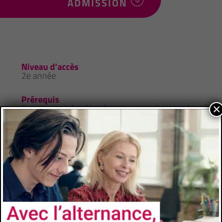
ADMISSION
Niveau d’accès
2e année
Prérequis
×
Sont autorisés à présenter un dossier de
candidature les titulaires : d’un DUT ou BUT. 2
à finalité de gestion ou juridique (G.E.A., C.J. …),
d’une L2 de Droit, d’Economie, de sciences de
gestion, A.E.S. … d’un B.T.S. compatible avec le
domaine de formation de la licence
professionnelle (CG, GPME, SAM, MCO …),
d’un D.E.U.S.T. compatible avec le domaine de
formation de la licence professionnelle, d’un
diplôme français ou étranger, d’un diplôme ou
titre homologué par l’Etat au niveau III admis
en dispense ou en équivalence, en application
de la réglementation nationale.