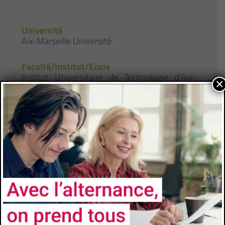
Université
Aix-Marseille Université
Faculté/Institut/Ecole
Institut Universitaire de Technologie d'Aix-
×
Marseille
Site de la formation
Brochure de la formation
Responsable de Formation
VALERIO Eric
eric.valerio@univ-amu.fr
Lieu de formation
Av. Maurice SANDRAL
13600