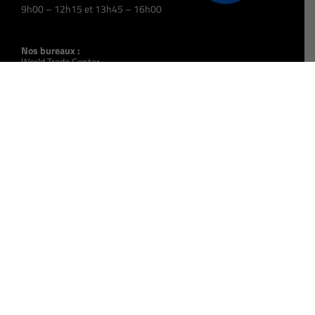
9h00 – 12h15 et 13h45 – 16h00
Nos bureaux :
World Trade Center
2 Rue Henri Barbusse
13001 Marseille
Antenne de proximité de Nice :
31 Avenue Simone Veil
Immeuble Palazzo
06200 Nice
N° Siret :
393 914 395 00057
N° Organisme de Formation :
931 309 723 13
Code NAF :
8559A
Code UAI :
0133489X