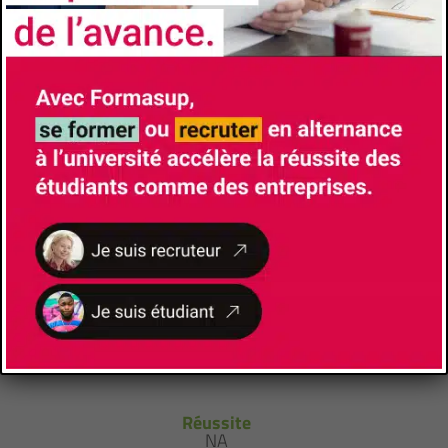
La Ciotat
Gestionnaire pédagogique
GRANGE Melissa
+(33)413942333
melissa.grange@univ-amu.fr
LES CHIFFRES
Réussite
NA