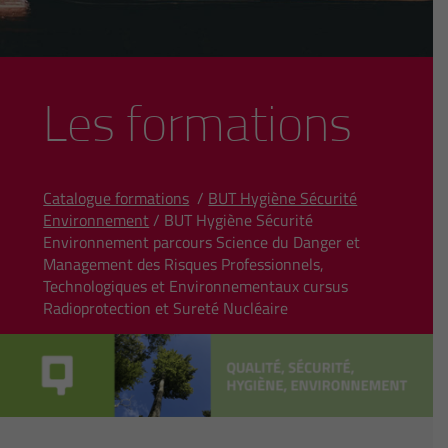
Les formations
Catalogue formations
/
BUT Hygiène Sécurité
Environnement
/ BUT Hygiène Sécurité
Environnement parcours Science du Danger et
Management des Risques Professionnels,
Technologiques et Environnementaux cursus
Radioprotection et Sureté Nucléaire