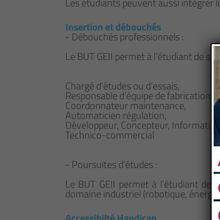
Les étudiants peuvent aussi intégrer 
Insertion et débouchés
- Débouchés professionnels :
Le BUT GEII permet à l’étudiant de s’i
Chargé d’études ou d’essais,
Responsable d’équipe de fabrication,
Coordonnateur maintenance,
Automaticien régulation,
Développeur, Concepteur, Informaticie
Technico-commercial
- Poursuites d'études :
Le BUT GEII permet à l’étudiant de 
domaine industriel (robotique, énergi
Accessibilté Handicap