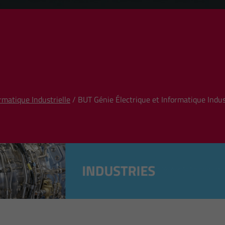
rmatique Industrielle
/ BUT Génie Électrique et Informatique Indust