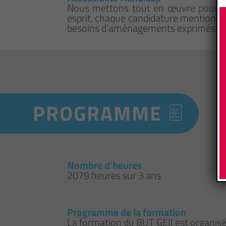
Nous mettons tout en œuvre pour qu
esprit, chaque candidature mentionna
besoins d’aménagements exprimés.
PROGRAMME
Nombre d'heures
2079 heures sur 3 ans
Programme de la formation
La formation du BUT GEII est organisé