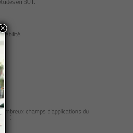
 études en BUT.
×
yabilité.
 nombreux champs d’applications du
e, …).