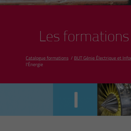
Les formations
Catalogue formations
/
BUT Génie Électrique et Info
l'Énergie