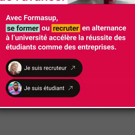
 conception en automatisme
strielle
nce industrielle
es, réalisation du service
mations industrielles (contrôle, prévention, entretie
e nos formations soient accessibles aux personnes 
nt un handicap fera l'objet d'un examen personnalisé