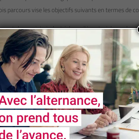
s parcours vise les objectifs suivants en termes de 
ns et des projets industriels multi sectoriels par la mo
 Métrologie, Instrumentation, Automatismes et Contrôl
Métrologie, Instrumentation, Automatismes et Contrôl
ou à la conception de la solution technique et à la gest
is et en anglais, en exploitant et en rédigeant des d
rée et argumentée,
 en autonomie tout ou partie d'un projet opération
Contrôle-Commande, en interagissant au sein d'une 
 mener des études ou développer des solutions de con
éthodologies, les technologies et les principes scientif
'insérer dans la vie active et contribuer à l'évolution 
ur l'industrie en s'appuyant sur les connaissances t
rtement responsable.