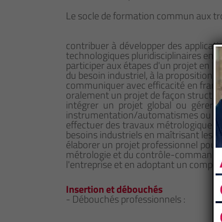
Le socle de formation commun aux troi
contribuer à développer des applicatio
technologiques pluridisciplinaires en
participer aux étapes d'un projet en 
du besoin industriel, à la proposition 
communiquer avec efficacité en frança
oralement un projet de façon structu
intégrer un projet global ou gérer
instrumentation/automatismes ou en 
effectuer des travaux métrologiques,
besoins industriels en maîtrisant les m
élaborer un projet professionnel pour s
métrologie et du contrôle-commande po
l'entreprise et en adoptant un compo
Insertion et débouchés
- Débouchés professionnels :