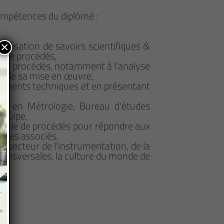
compétences du diplômé :
bilisation de savoirs scientifiques &
×
e de procédés,
e de procédés, notamment à l'analyse
ion de sa mise en œuvre,
ocuments techniques et en présentant
nel en Métrologie, Bureau d'études
équipe,
trôle de procédés pour répondre aux
iques associés,
du secteur de l'instrumentation, de la
ransversales, la culture du monde de