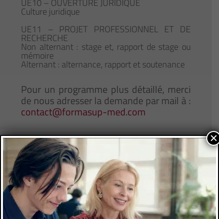
UE10 – OUVERTURE JURIDIQUE
Culture juridique
UE11 – PROJET PROFESSIONNEL ET DE
RECHERCHE
Non alternant : stage et, rapport de stage ou
mémoire
Alternant : alternance, rapport et soutenance
Pour un programme plus détaillé, merci
de nous adresser la demande par mail à :
contact@formasup-med.com
×
ADMISSION