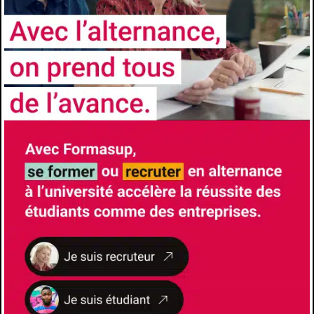
Niveau d’accès
3e année
Prérequis
Le parcours gestion des contentieux privés est
ouvert aux titulaires : d'un master 1 de droit
privé ou d'un diplôme jugé équivalent ou
justifiant d'une pratique professionnelle de
haut niveau et assortie de solides
connaissances juridiques possibilités de VAE
(validation des acquis de l’expérience) et de
VAP (validation des acquis professionnels)
Comment candidater
https://univ-cotedazur.fr/formation/offre-de-
formation/gestion-des-contentieux-prives
Les avantages de l'alternance
Formation à l’école et formation chez
l’employeur- Insertion professionnelle accrue
à l’issue du diplôme- Diplôme Universitaires
reconnus et visés par l’État