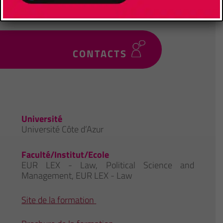
CONTACTS
Université
Université Côte d’Azur
Faculté/Institut/Ecole
EUR LEX - Law, Political Science and
Management
,
EUR LEX - Law
Site de la formation