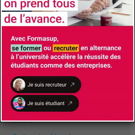
Faculté/Institut/Ecole
Institut Universitaire de Technologie de Toulon
Site de la formation
Brochure de la formation
Responsable de Formation
KARAKACHIAN Lionel
lionel.karakachian@univ-tln.fr
Responsable Alternance
KAROSKI Stéphane
stephane.karoski@univ-tln.fr
Lieu de formation
Avenue de l'Université
83130
La Garde