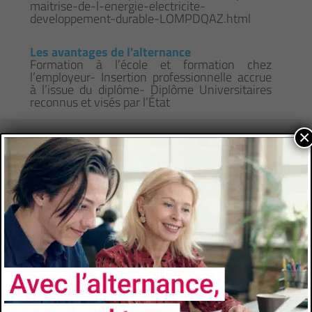
maitrise-de-l-energie-electricite-
developpement-durable-LOMPDQAZ.html
Les avantages de l'alternance
Formation à l’école et formation chez
l’employeur- Insertion professionnelle accrue
à l’issue du diplôme- Diplôme Universitaires
reconnus et visés par l’État
×
CONTACTS
Université
Université de Toulon