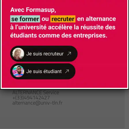
Site de la formation
Brochure de la formation
Responsable de Formation
KARAKACHIAN Lionel
lionel.karakachian@univ-tln.fr
Lieu de formation
Avenue de l'Université
83130
La Garde
Gestionnaire pédagogique
ALTERNANCE Service
+(33)494142427
alternance@univ-tln.fr