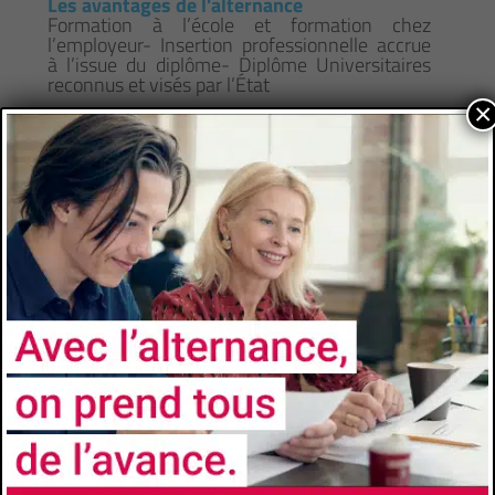
Les avantages de l'alternance
Formation à l’école et formation chez
l’employeur- Insertion professionnelle accrue
à l’issue du diplôme- Diplôme Universitaires
reconnus et visés par l’État
×
CONTACTS
Université
Université de Toulon
Faculté/Institut/Ecole
Institut Universitaire de Technologie de Toulon