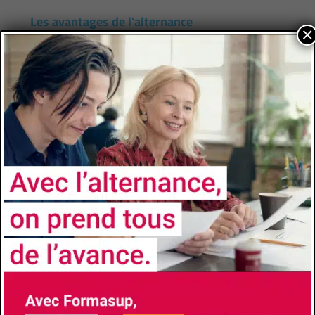
Les avantages de l'alternance
×
Formation à l’école et formation chez
l’employeur- Insertion professionnelle accrue
à l’issue du diplôme- Diplôme Universitaires
reconnus et visés par l’État
CONTACTS
Université
Aix-Marseille Université
Faculté/Institut/Ecole
Polytech Marseille