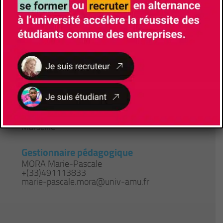
Site de la formation
Responsable de Formation
POSTEL PELLERIN Jérémy
jeremy.postel-pellerin@univ-amu.fr
Lieu de formation
5 rue Enrico Fermi
13013
Marseille
Gestionnaire pédagogique
MORA Marie-Pascale
+(33)491113833
marie-pascale.mora@univ-amu.fr