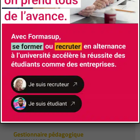
Site de la formation
Brochure de la formation
Responsable de Formation
ROSSANO Maryline
(+33)607250048
maryline.rossano@univ-tln.fr
Responsable Alternance
BOCCHECIAMPE Richard
richard.boccheciampe@univ-tln.fr
Lieu de formation
Avenue de l'Université
83130
La Garde
Gestionnaire pédagogique