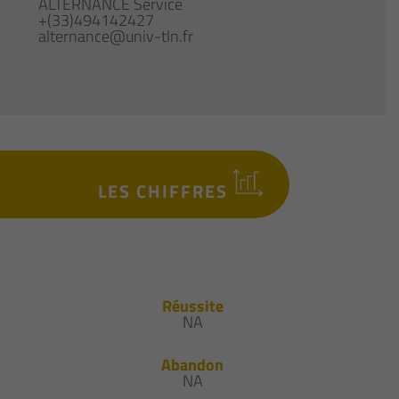
ALTERNANCE Service
+(33)494142427
alternance@univ-tln.fr
LES CHIFFRES
Réussite
NA
Abandon
NA