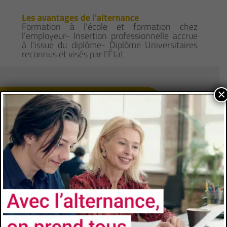
Les avantages de l'alternance
Formation à l’école et formation chez
l’employeur- Insertion professionnelle accrue
à l’issue du diplôme- Diplôme Universitaires
reconnus et visés par l’État
×
CONTACTS
Université
Université de Toulon
Faculté/Institut/Ecole
Institut Universitaire de Technologie de Toulon