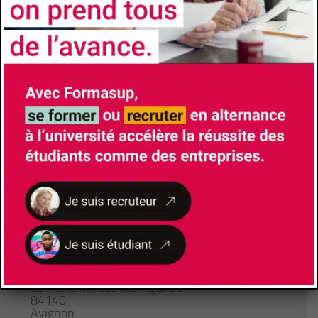
Université
Avignon Université
Faculté/Institut/Ecole
Institut Universitaire de Technologie d'Avignon
Site de la formation
Brochure de la formation
Responsable de Formation
SANJUAN Eric
eric.sanjuan@univ-avignon.fr
Lieu de formation
337 Chemin des Meinajaries
84140
Avignon