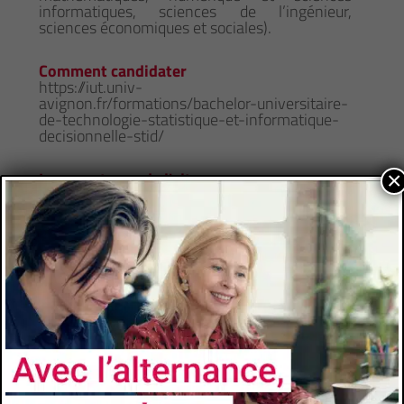
informatiques, sciences de l’ingénieur,
sciences économiques et sociales).
Comment candidater
https://iut.univ-
avignon.fr/formations/bachelor-universitaire-
de-technologie-statistique-et-informatique-
decisionnelle-stid/
×
Les avantages de l'alternance
Formation à l’école et formation chez
l’employeur- Insertion professionnelle accrue
à l’issue du diplôme- Diplôme Universitaires
reconnus et visés par l’État
CONTACTS