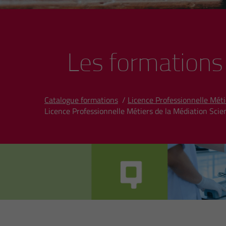
Les formations
Catalogue formations
/
Licence Professionnelle Mét
Licence Professionnelle Métiers de la Médiation Sci