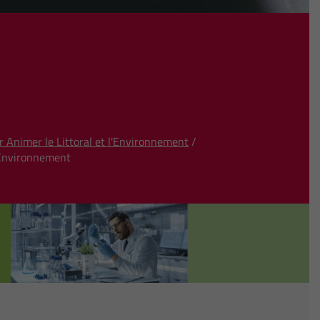
 Animer le Littoral et l'Environnement
/
l'Environnement