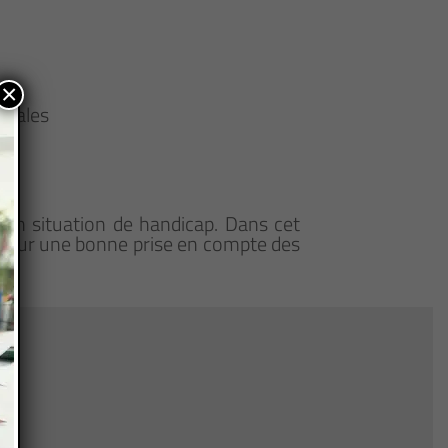
×
oriales
en situation de handicap. Dans cet
 pour une bonne prise en compte des