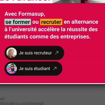
Rythme d'alternance
11 semaines en formation 44 semaines en ent
ue environnementale
orale ou continentale
sionnel
nel
ittorale ou continental