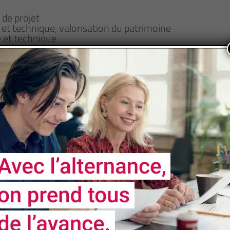
 de projet
 et technique, valorisation du patrimoine
 et technique
e de la culture
ion dans les services culturels des collec­tivités territ
e nos formations soient accessibles aux personnes 
nt un handicap fera l'objet d'un examen personnalisé