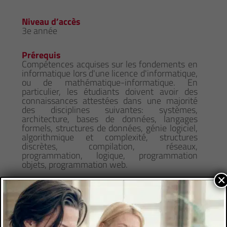
Niveau d’accès
3e année
Prérequis
Compétences acquises sur les fondements en
informatique lors d'une licence d'informatique,
ou de mathématique-informatique. En
particulier, les étudiants doivent avoir des
connaissances attestées dans une majorité
des disciplines suivantes: systèmes,
architecture, bases de données, langages
formels, structures de données, génie logiciel,
algorithmique et complexité, structures
discrètes, compilation, réseaux,
programmation, logique, programmation
objets, programmation web.
×
Comment candidater
https://sciences.univ-
amu.fr/fr/formation/masters/master-
informatique/parcours-geometrie-
informatique-graphique-gig