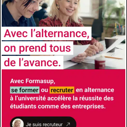
Les avantages de l'alternance
Formation à l’école et formation chez
l’employeur- Insertion professionnelle accrue
à l’issue du diplôme- Diplôme Universitaires
reconnus et visés par l’État
CONTACTS
Université
Aix-Marseille Université
Faculté/Institut/Ecole