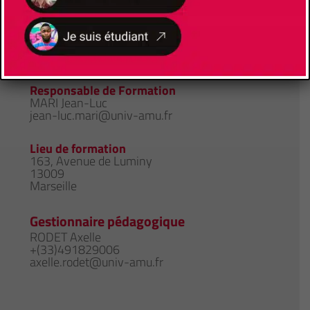
Faculté des Sciences
Site de la formation
Responsable de Formation
MARI Jean-Luc
jean-luc.mari@univ-amu.fr
Lieu de formation
163, Avenue de Luminy
13009
Marseille
Gestionnaire pédagogique
RODET Axelle
+(33)491829006
axelle.rodet@univ-amu.fr