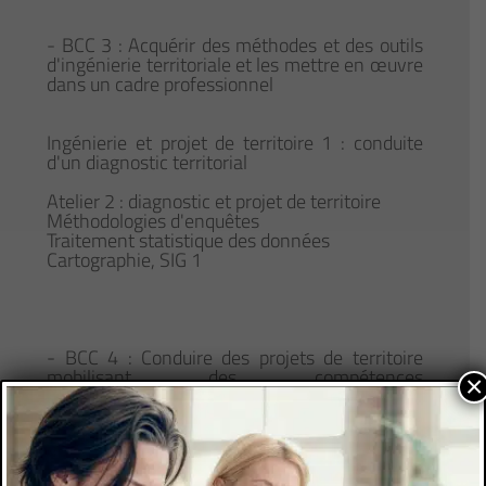
- BCC 3 : Acquérir des méthodes et des outils
d'ingénierie territoriale et les mettre en œuvre
dans un cadre professionnel
Ingénierie et projet de territoire 1 : conduite
d'un diagnostic territorial
Atelier 2 : diagnostic et projet de territoire
Méthodologies d'enquêtes
Traitement statistique des données
Cartographie, SIG 1
- BCC 4 : Conduire des projets de territoire
mobilisant des compétences
×
interdisciplinaires dans un cadre collaboratif
Stage et professionnalisation