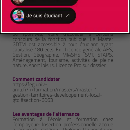
Prérequis
Etudiants qui se destinent aux métiers liés à la
gestion durable des territoires de montagne,
désirant travailler dans les secteurs de
l’environnement, de l'aménagement et du
développement local, des activités touristiques
ou sportives, voire d'accéder à certains
concours de la fonction publique. Le Master
GDTM est accessible à tout étudiant ayant
capitalisé 180 ects. Ex : Licence générale AES,
Gestion, Géographie, MIASHS, SVT, STAPS,
Aménagement, tourisme, activités de pleine
nature, sport loisirs. Licence Pro sur dossier.
Comment candidater
https://feg.univ-
amu.fr/fr/formation/masters/master-1-
gestion-territoires-developpement-local-
gtdl#section-6063
Les avantages de l'alternance
Formation à l’école et formation chez
l’employeur- Insertion professionnelle accrue
à l’issue du diplôme- Diplôme Universitaires