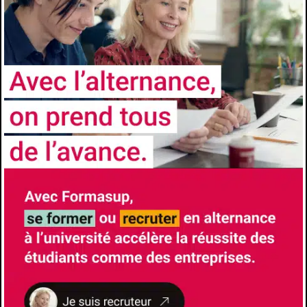
Accompagnement à la vie professionnelle
Méthodologie du mémoire
Stage et mémoire
Pour un programme plus détaillé, merci
de nous adresser la demande par mail à :
contact@formasup-med.com
ADMISSION
Niveau d’accès
3e année