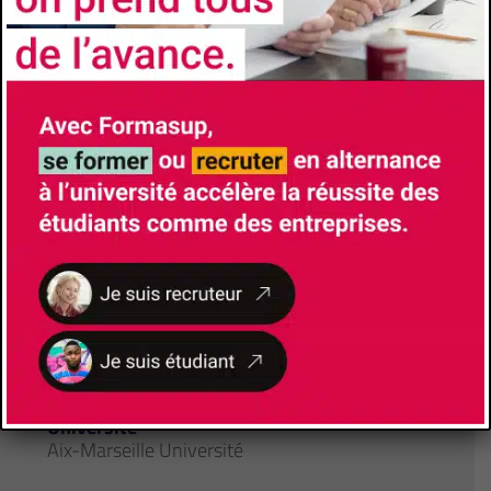
specialisation-controle-gestion-
reporting#section-4135
Les avantages de l'alternance
Formation à l’école et formation chez
l’employeur- Insertion professionnelle accrue
à l’issue du diplôme- Diplôme Universitaires
reconnus et visés par l’État
CONTACTS
Université
Aix-Marseille Université