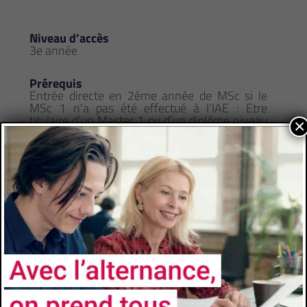
Niveau d’accès
3e année
Prérequis
Entrée directe en 2ème année de MSc si le
MSc 1 n'a pas été effectué à l'IAE : Etre
titulaire d’un Master 1 ou d’un diplôme niveau
×
Bac+4 (240 ECTS) ou plus. Les profils
scientifiques et ingénieurs sont les bienvenus
dans ce programme. ou équivalent (diplôme
étranger, VAE) justifier d’expériences
professionnelles significatives, de séjours à
l’international et d’une très bonne maîtrise
des langues française et anglaise Le
recrutement s’effectue sur dossier de
candidature en ligne sur notre site.
Comment candidater
https://iae-aix.univ-
amu.fr/fr/programmes/organisation-
msc/msc2/msc-2-management-