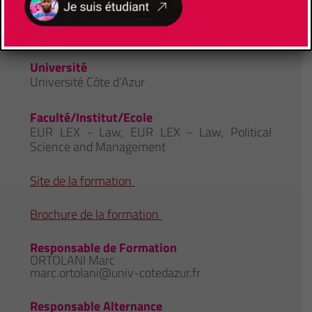
Université
Université Côte d’Azur
Faculté/Institut/Ecole
EUR LEX - Law
,
EUR LEX - Law, Political
Science and Management
Site de la formation
Brochure de la formation
Responsable de Formation
ORTOLANI Marc
marc.ortolani@univ-cotedazur.fr
Responsable Alternance