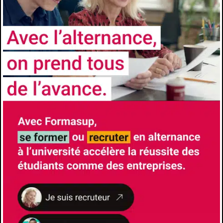
d’un master 1 d'histoire, de lettres ou de
sciences humaines ou d’un diplôme jugé
équivalent possibilités de VAE (validation des
acquis de l’expérience) et de VAP (validation
des acquis professionnels)
Comment candidater
https://univ-cotedazur.fr/formation/offre-de-
formation/histoire-du-droit-et-conservation-
du-patrimoine
Les avantages de l'alternance
Formation à l’école et formation chez
l’employeur- Insertion professionnelle accrue
à l’issue du diplôme- Diplôme Universitaires
reconnus et visés par l’État
CONTACTS