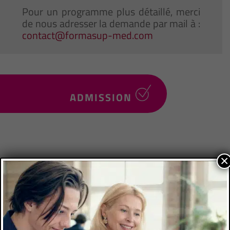
Pour un programme plus détaillé, merci
de nous adresser la demande par mail à :
contact@formasup-med.com
ADMISSION
×
Niveau d’accès
3e année
Prérequis
Le parcours histoire du droit et conservation
du patrimoine est ouvert aux titulaires : d’un
master 1 de droit privé d’un master 1 de droit