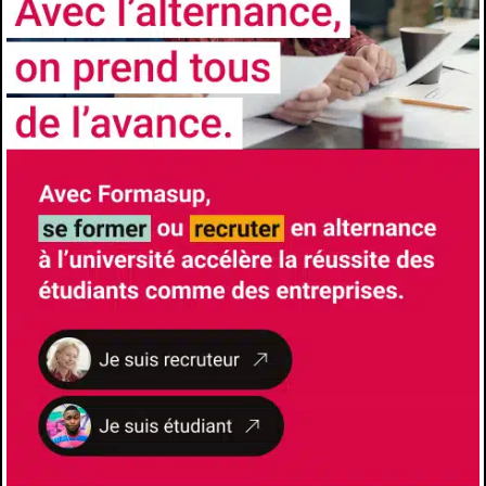
Travailler en équipe autant qu'en autonomie et
responsabilité au service d'un projet.
Analyser et prendre des décisions appuyées
sur les résultats dans sa pratique
professionnelle.
Compétences spécifiques des parcours-type :
Formation d'adultes
Adapter les méthodes et outils pédagogiques
d'intervention à un contexte professionnel.
Un axe d'enseignements optionnels est
orienté sur l'éducation aux risques routiers et à
leur gestion, dont les compétences spécifiques
sont :
Intervenir pour modifier les comportements à
risque dans le contexte de la sécurité routière ;
Accompagner les conducteurs dans une
démarche éducative et formative, par l'auto-