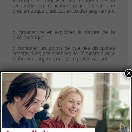
Identifier et mobiliser les données de la
recherche en éducation pour éclairer une
problématique d'éducation ou d'enseignement
:
o circonscrire et expliciter la nature de la
problématique ;
o combiner les points de vue des disciplines
constitutives des sciences de l'éducation pour
élaborer et argumenter cette problématique.
×
Construire, analyser et évaluer un dispositif de
recherche et argumenter ses choix
méthodologiques.
Créer une distance critique appropriée, évaluer
et s'autoévaluer.
5) Construire un projet professionnel
personnel pour réussir son intégration
professionnelle dans le domaine de
l'enseignement et de la formation.