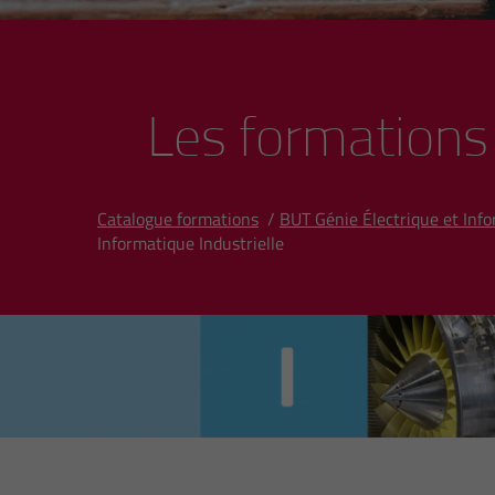
Les formations
Catalogue formations
/
BUT Génie Électrique et Info
Informatique Industrielle