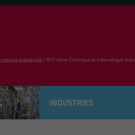
rmatique Industrielle
/ BUT Génie Électrique et Informatique Indu