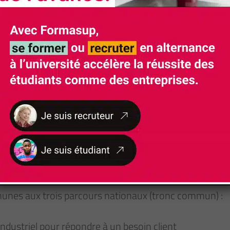
Rythme d'alternance
Voir calendrier par parcours
unes aux trois parcours nationaux (tronc commun) :
industriel pour répondre à un besoin client