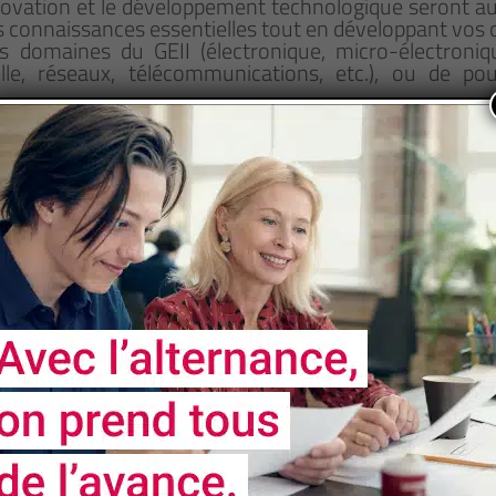
nnovation et le développement technologique seront au
s connaissances essentielles tout en développant vos
s domaines du GEII (électronique, micro-électroniq
ielle, réseaux, télécommunications, etc.), ou de p
es et de la généralisation des domaines de l’électroni
très divers : systèmes embarqués, aéronautique, tél
mes programmables, transport, santé, gestion d
fessionnelle immédiate ou une poursuite d'études en M
e nos formations soient accessibles aux personnes 
nt un handicap fera l'objet d'un examen personnalisé