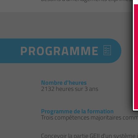
PROGRAMME
Nombre d'heures
2132 heures sur 3 ans
Programme de la formation
Trois compétences majoritaires comm
Concevoir la partie GEII d'un système 