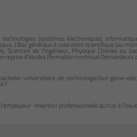
 technologies (systèmes électroniques, informatique
ux...) Bac généraux à coloration scientifique (au moi
s, Sciences de l'Ingénieur, Physique Chimie) ou ba
iés en reprise d'études (formation continue) Demandeurs 
s/bachelor-universitaire-de-technologie/but-genie-ele
441
 l’employeur- Insertion professionnelle accrue à l’iss