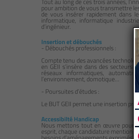
Tout au long de ces trois années, l’i
pour ambition de vous transmettre le
de vous insérer rapidement dans le
informatique, informatique industr
d’ingénieur.
Insertion et débouchés
- Débouchés professionnels :
Compte tenu des avancées technologiqu
en GEII s’insère dans des secteurs 
réseaux informatiques, automatis
l’environnement, domotique…
- Poursuites d’études :
Le BUT GEII permet une insertion pro
Accessibilté Handicap
Nous mettons tout en œuvre pour qu
esprit, chaque candidature mentionna
besoins d’aménagements exprimés.