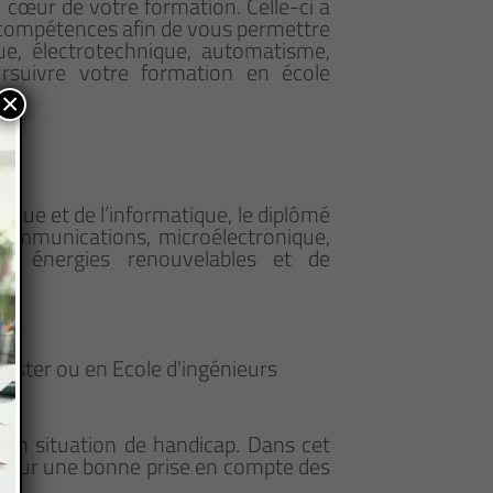
 cœur de votre formation. Celle-ci a
 compétences afin de vous permettre
ue, électrotechnique, automatisme,
oursuivre votre formation en école
×
que et de l’informatique, le diplômé
écommunications, microélectronique,
es énergies renouvelables et de
aster ou en Ecole d'ingénieurs
en situation de handicap. Dans cet
 pour une bonne prise en compte des