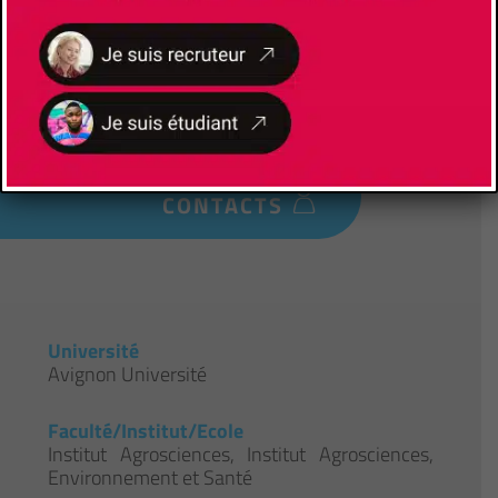
Les avantages de l'alternance
Formation à l’école et formation chez
l’employeur- Insertion professionnelle accrue
à l’issue du diplôme- Diplôme Universitaires
reconnus et visés par l’État
CONTACTS
Université
Avignon Université
Faculté/Institut/Ecole
Institut Agrosciences
,
Institut Agrosciences,
Environnement et Santé