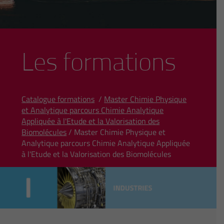
Les formations
Catalogue formations
/
Master Chimie Physique
et Analytique parcours Chimie Analytique
Appliquée à l'Etude et la Valorisation des
Biomolécules
/ Master Chimie Physique et
Analytique parcours Chimie Analytique Appliquée
à l'Etude et la Valorisation des Biomolécules