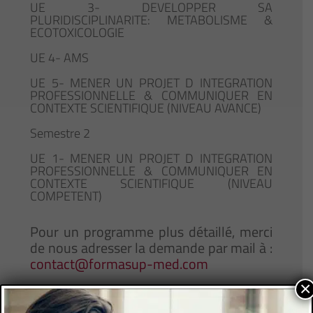
UE 3- DEVELOPPER SA
PLURIDISCIPLINARITE: METABOLISME &
ECOTOXICOLOGIE
UE 4- AMS
UE 5- MENER UN PROJET D INTEGRATION
PROFESSIONNELLE & COMMUNIQUER EN
CONTEXTE SCIENTIFIQUE (NIVEAU AVANCE)
Semestre 2
UE 1- MENER UN PROJET D INTEGRATION
PROFESSIONNELLE & COMMUNIQUER EN
CONTEXTE SCIENTIFIQUE (NIVEAU
COMPETENT)
Pour un programme plus détaillé, merci
de nous adresser la demande par mail à :
contact@formasup-med.com
×