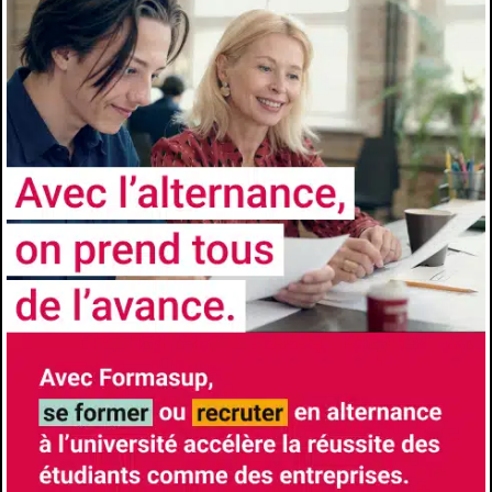
ADMISSION
Niveau d’accès
3e année
Prérequis
Les candidats doivent être titulaires d’une L3
en (Bio)Chimie ou d’un diplôme équivalent
(BUT chimie).
Comment candidater
https://formations.univ-
avignon.fr/formation/master-chimie-
physique-et-analytique-2/