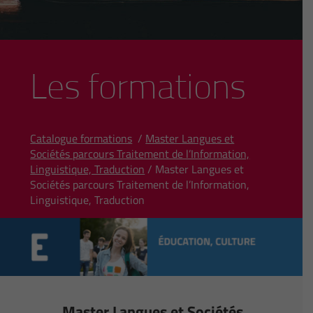
Les formations
Catalogue formations
/
Master Langues et
Sociétés parcours Traitement de l’Information,
Linguistique, Traduction
/ Master Langues et
Sociétés parcours Traitement de l’Information,
Linguistique, Traduction
Master Langues et Sociétés