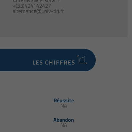
ALTERNANCE Service
+(33)494142427
alternance@univ-tln.fr
LES CHIFFRES
Réussite
NA
Abandon
NA