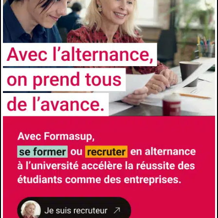
societes-LOBJ7812/master-langues-et-
societes-parcours-traitement-de-l-
information-linguistique-traduction-
LPBA4Z3U.html#:~:text=Le%20parcours%20Traitement
Les avantages de l'alternance
Formation à l’école et formation chez
l’employeur- Insertion professionnelle accrue
à l’issue du diplôme- Diplôme Universitaires
reconnus et visés par l’État
CONTACTS
Université
Université de Toulon