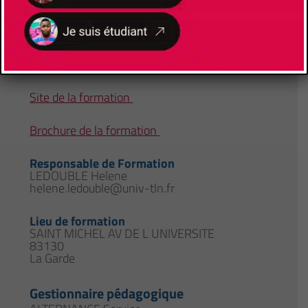
Faculté/Institut/Ecole
UFR Lettres
,
UFR Lettres, Langues et Sciences
Humaines
Site de la formation
Brochure de la formation
Responsable de Formation
LEDOUBLE Helene
helene.ledouble@univ-tln.fr
Lieu de formation
SAINT MICHEL AV DE L UNIVERSITE
83130
La Garde
Gestionnaire pédagogique