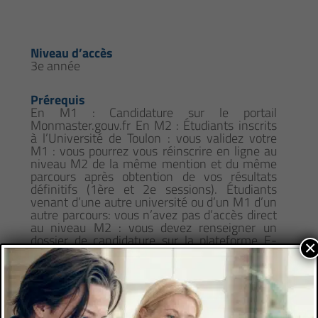
Niveau d’accès
3e année
Prérequis
En M1 : Candidature sur le portail
Monmaster.gouv.fr En M2 : Étudiants inscrits
à l’Université de Toulon : vous validez votre
M1 : vous pourrez vous réinscrire en ligne au
niveau M2 de la même mention et du même
parcours après obtention de vos résultats
définitifs (1ère et 2e sessions). Étudiants
venant d’une autre université ou d’un M1 d’un
autre parcours: vous n’avez pas d’accès direct
au niveau M2 : vous devez renseigner un
dossier de candidature sur la plateforme E-
×
candidat
Comment candidater
https://formations.univ-tln.fr/fr/offre-de-
formation/master-XB/master-langues-et-