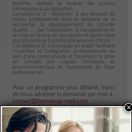
planifier, réaliser et évaluer les actions
nécessaires à sa réalisation
Compétence 5 : Répondre à des besoins du
milieu professionnel dans le domaine de la
recherche, du développement, du contrôle
qualité, … , par l’adaptation, la transposition et
la mise en œuvre de ses savoirs et savoir-faire
disciplinaires et transdisciplinaires en chimie.
Compétence 6 : Développer un projet facilitant
l’insertion et l’intégration professionnelle au
sein d’une communauté et favorisant la prise
en compte des risques chimiques et
environnementaux et l’autonomie du futur
professionnel.
Pour un programme plus détaillé, merci
de nous adresser la demande par mail à :
contact@formasup-med.com
×
Autres parcours de la même formation
parcours Chimie pour le vivant
parcours Analyses Chimiques et