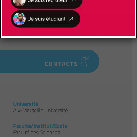
Les avantages de l'alternance
Formation à l’école et formation chez
l’employeur- Insertion professionnelle accrue
à l’issue du diplôme- Diplôme Universitaires
reconnus et visés par l’État
CONTACTS
Université
Aix-Marseille Université
Faculté/Institut/Ecole
Faculté des Sciences