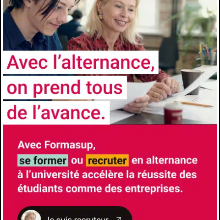
Spectroscopies
ADMISSION
Niveau d’accès
3e année
Prérequis
Licence à dominante chimie.
Comment candidater
https://sciences.univ-
amu.fr/fr/formation/masters/master-
chimie/parcours-analyse-chimique-
spectroscopie-acs