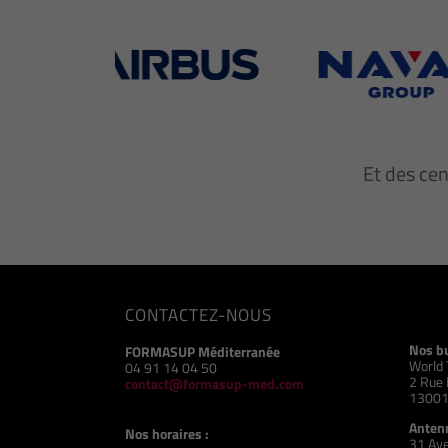
Et des ce
CONTACTEZ-NOUS
Nos b
FORMASUP Méditerranée
World 
04 91 14 04 50
2 Rue 
contact@formasup-med.com
13001
Antenn
Nos horaires :
31 Ave