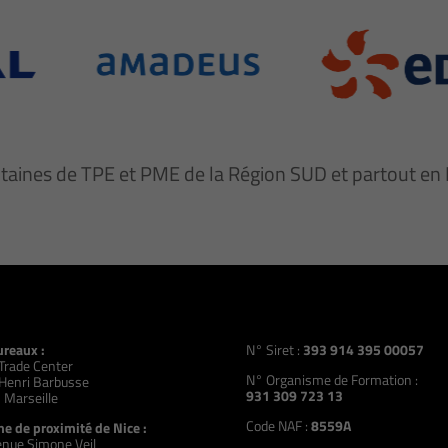
ntaines de TPE et PME de la Région SUD et partout e
ureaux :
N° Siret :
393 914 395 00057
Trade Center
N° Organisme de Formation :
Henri Barbusse
931 309 723 13
 Marseille
Code NAF :
8559A
e de proximité de Nice :
nue Simone Veil