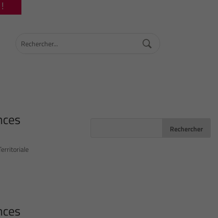
!
nces
rritoriale
nces