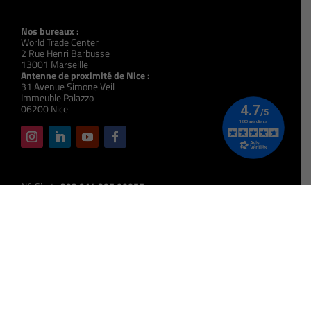
Nos bureaux :
World Trade Center
2 Rue Henri Barbusse
13001 Marseille
Antenne de proximité de Nice :
31 Avenue Simone Veil
Immeuble Palazzo
06200 Nice
N° Siret :
393 914 395 00057
N° Organisme de Formation :
931 309 723 13
Code NAF :
8559A
Code UAI :
0133489X