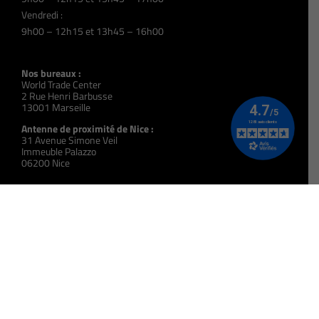
Vendredi :
9h00 – 12h15 et 13h45 – 16h00
Nos bureaux :
World Trade Center
2 Rue Henri Barbusse
13001 Marseille
Antenne de proximité de Nice :
31 Avenue Simone Veil
Immeuble Palazzo
06200 Nice
N° Siret :
393 914 395 00057
N° Organisme de Formation :
931 309 723 13
Code NAF :
8559A