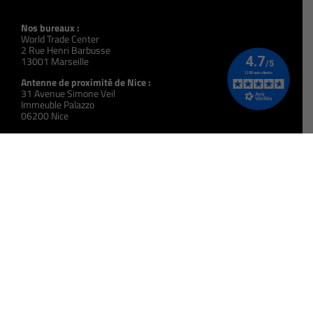
Nos bureaux :
World Trade Center
2 Rue Henri Barbusse
13001 Marseille
Antenne de proximité de Nice :
31 Avenue Simone Veil
Immeuble Palazzo
06200 Nice
N° Siret :
393 914 395 00057
N° Organisme de Formation :
931 309 723 13
Code NAF :
8559A
Code UAI :
0133489X