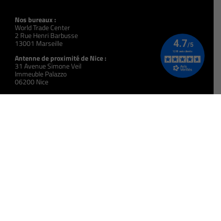
Nos bureaux :
World Trade Center
2 Rue Henri Barbusse
13001 Marseille
Antenne de proximité de Nice :
31 Avenue Simone Veil
Immeuble Palazzo
06200 Nice
N° Siret :
393 914 395 00057
N° Organisme de Formation :
931 309 723 13
Code NAF :
8559A
Code UAI :
0133489X