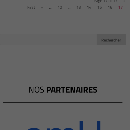
Page 17 of 17
«
First
«
...
10
...
13
14
15
16
17
NOS
PARTENAIRES