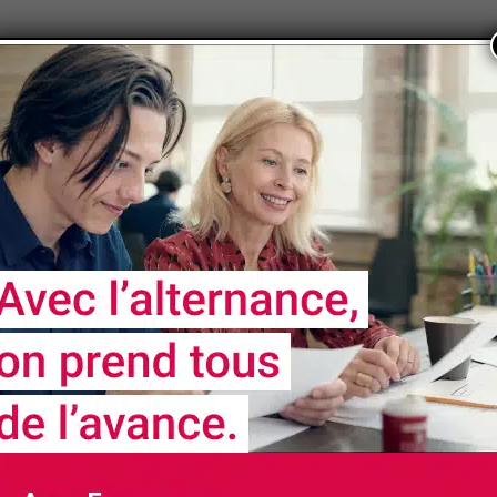
Page 10 of 10
« First
«
...
6
7
NOS
PARTENAIRES