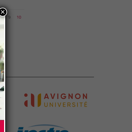
×
8
9
10