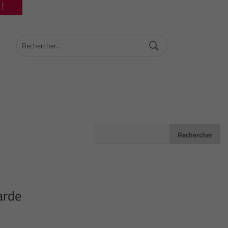
!
arde