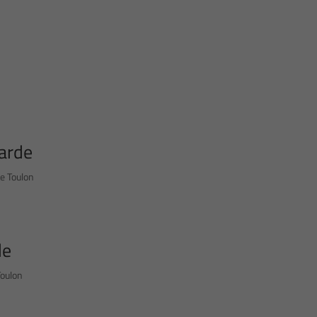
Garde
de Toulon
de
Toulon