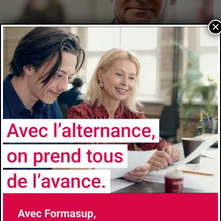
×
L’apprentissage est fondamental pour l’insertion – Éric Berton
7 septembre 2021
|
Acteurs universitaires
,
CFA
,
Employeurs
,
Etudiants
,
La taxe d'apprentissage
L’apprentissage est fondamental pour l’insertion – Éric Berton Retour aux
actualités L’apprentissage est fondamental pour l’insertion – Éric Berton
Président d’Aix-Marseille Université, Éric Berton loue les bénéfices de...
Page 3 of 8
«
1
2
3
4
5
...
»
Last »