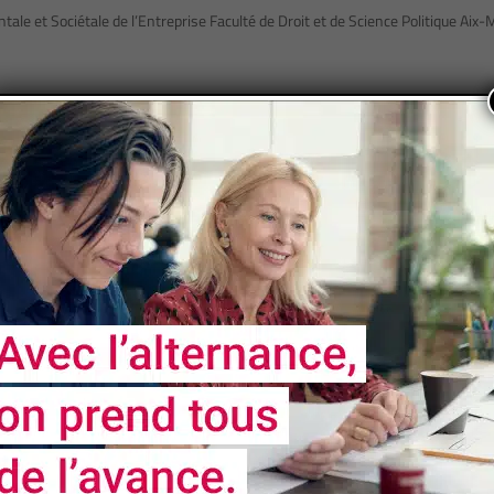
e et Sociétale de l’Entreprise Faculté de Droit et de Science Politique Aix-M
Page 4 of 15
« First
«
...
2
3
4
5
6
...
10
...
NOS
PARTENAIRES