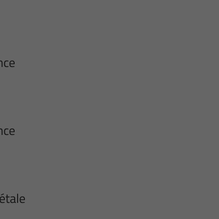
nce
nce
étale