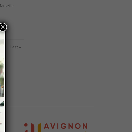
arseille
×
»
Last »