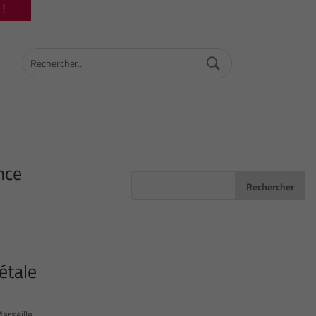
!
nce
étale
arseille