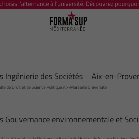
 choisis l’alternance à l’université. Découvrez pourquoi 
s Ingénierie des Sociétés – Aix-en-Prove
té de Droit et de Science Politique Aix-Marseille Université
rs Gouvernance environnementale et Soci
e et Sociétale de l’Entreprise Faculté de Droit et de Science Politique Aix-M