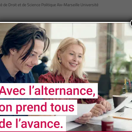
 de Droit et de Science Politique Aix-Marseille Université
Page 5 of 15
« First
«
...
3
4
5
6
7
...
10
...
NOS
PARTENAIRES