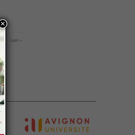
×
»
Last »