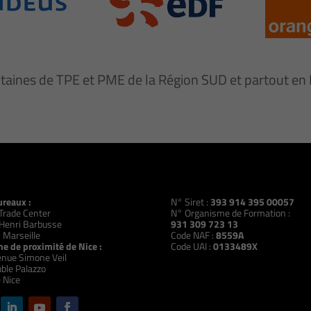
ntaines de TPE et PME de la Région SUD et partout e
ureaux :
N° Siret :
393 914 395 00057
Trade Center
N° Organisme de Formation :
Henri Barbusse
931 309 723 13
 Marseille
Code NAF :
8559A
e de proximité de Nice :
Code UAI :
0133489X
nue Simone Veil
ble Palazzo
 Nice