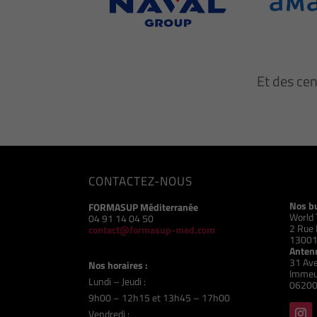
Et des ce
CONTACTEZ-NOUS
Nos b
FORMASUP Méditerranée
World 
04 91 14 04 50
2 Rue 
contact@formasup-med.com
13001
Antenn
31 Ave
Nos horaires :
Immeu
Lundi – Jeudi :
06200
9h00 – 12h15 et 13h45 – 17h00
Vendredi :