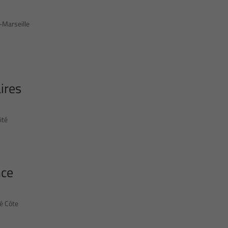
x-Marseille
ires
ité
nce
té Côte