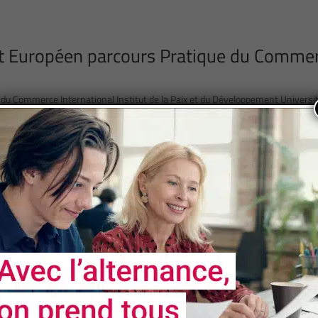
oit Européen parcours Pratique du Comme
 du Commerce International Institut de la Paix et du Développement Universi
19 of 24
« First
«
...
10
...
17
18
19
20
21
...
NOS
PARTENAIRES