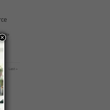
rce
té Côte
×
»
Last »