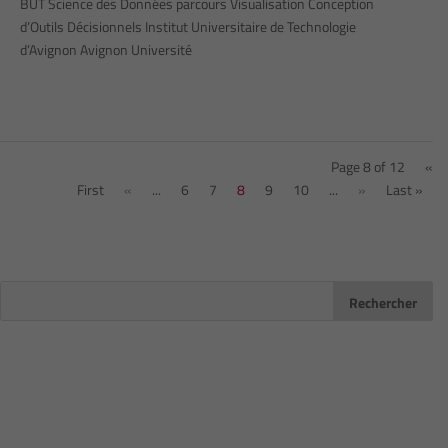
BUT Science des Données parcours Visualisation Conception
d’Outils Décisionnels Institut Universitaire de Technologie
d’Avignon Avignon Université
Page 8 of 12
«
First
«
...
6
7
8
9
10
...
»
Last »