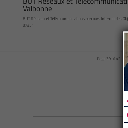
BUT Réseaux et Télécommunication
Valbonne
BUT Réseaux et Télécommunications parcours Internet des Objets
d’Azur
Page 39 of 42
«