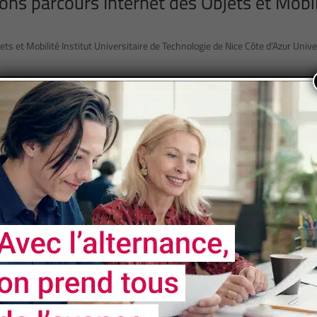
s parcours Internet des Objets et Mobil
 et Mobilité Institut Universitaire de Technologie de Nice Côte d’Azur Unive
 First
«
...
10
20
30
...
37
38
39
40
41
...
NOS
PARTENAIRES