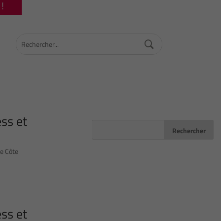
!
ss et
ce Côte
ss et