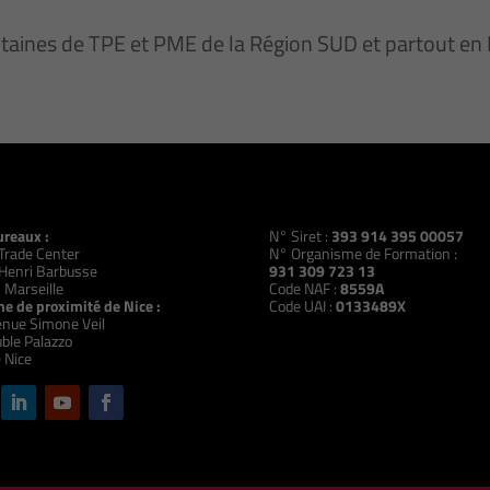
ntaines de TPE et PME de la Région SUD et partout e
ureaux :
N° Siret :
393 914 395 00057
Trade Center
N° Organisme de Formation :
Henri Barbusse
931 309 723 13
 Marseille
Code NAF :
8559A
e de proximité de Nice :
Code UAI :
0133489X
nue Simone Veil
ble Palazzo
 Nice