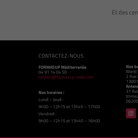
Et des ce
CONTACTEZ-NOUS
Nos b
FORMASUP Méditerranée
World 
04 91 14 04 50
2 Rue 
contact@formasup-med.com
13001
Antenn
31 Ave
Nos horaires :
Immeu
Lundi – Jeudi :
06200
9h00 – 12h15 et 13h45 – 17h00
Vendredi :
9h00 – 12h15 et 13h45 – 16h00