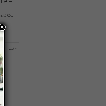
ité –
rsité Côte
×
»
Last »