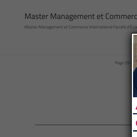
Master Management et Commerce 
Master Management et Commerce International Faculté d’Écono
Page 29 of 