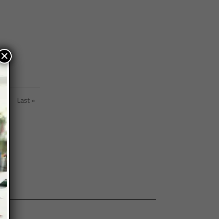
×
»
Last »