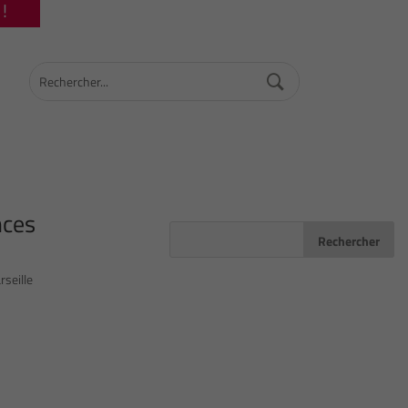
!
nces
seille