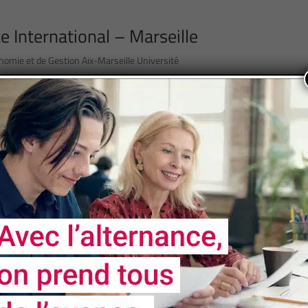
International – Marseille
mie et de Gestion Aix-Marseille Université
39
« First
«
...
10
20
...
27
28
29
30
31
...
NOS
PARTENAIRES