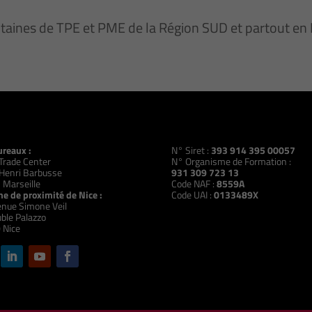
ntaines de TPE et PME de la Région SUD et partout e
ureaux :
N° Siret :
393 914 395 00057
Trade Center
N° Organisme de Formation :
Henri Barbusse
931 309 723 13
 Marseille
Code NAF :
8559A
e de proximité de Nice :
Code UAI :
0133489X
nue Simone Veil
ble Palazzo
 Nice