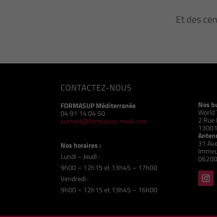
Et des ce
CONTACTEZ-NOUS
Nos b
FORMASUP Méditerranée
World 
04 91 14 04 50
2 Rue 
contact@formasup-med.com
13001
Antenn
31 Ave
Nos horaires :
Immeu
Lundi – Jeudi :
06200
9h00 – 12h15 et 13h45 – 17h00
Vendredi :
9h00 – 12h15 et 13h45 – 16h00