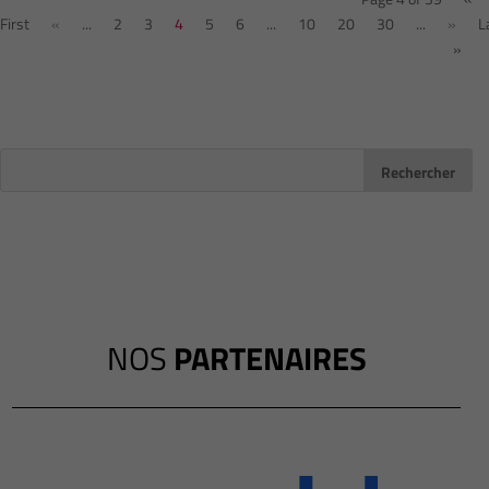
First
«
...
2
3
4
5
6
...
10
20
30
...
»
L
»
NOS
PARTENAIRES