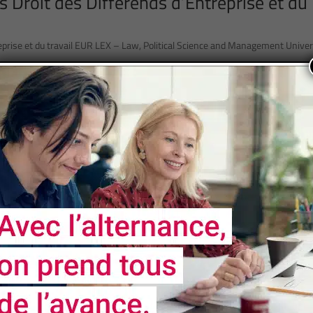
s Droit des Différends d’Entreprise et du
reprise et du travail EUR LEX – Law, Political Science and Management Univer
8 of 32
« First
«
...
6
7
8
9
10
...
20
30
...
NOS
PARTENAIRES