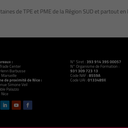
ntaines de TPE et PME de la Région SUD et partout e
ureaux :
N° Siret :
393 914 395 00057
Trade Center
N° Organisme de Formation :
Henri Barbusse
931 309 723 13
 Marseille
Code NAF :
8559A
e de proximité de Nice :
Code UAI :
0133489X
nue Simone Veil
ble Palazzo
 Nice