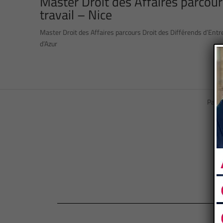
Master Droit des Affaires parcour
travail – Nice
Master Droit des Affaires parcours Droit des Différends d’Ent
d’Azur
Page 