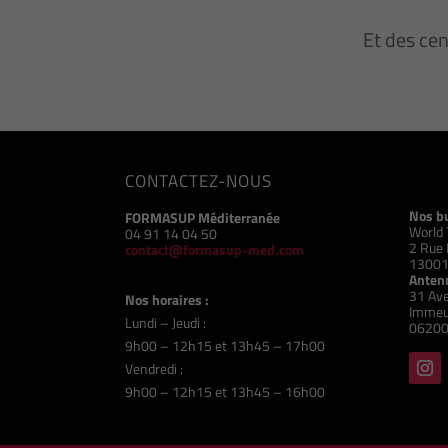
Et des ce
CONTACTEZ-NOUS
Nos b
FORMASUP Méditerranée
World 
04 91 14 04 50
2 Rue 
contact@formasup-med.com
13001
Antenn
31 Ave
Nos horaires :
Immeu
Lundi – Jeudi :
06200
9h00 – 12h15 et 13h45 – 17h00
Vendredi :
9h00 – 12h15 et 13h45 – 16h00