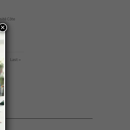
sité Côte
×
»
Last »