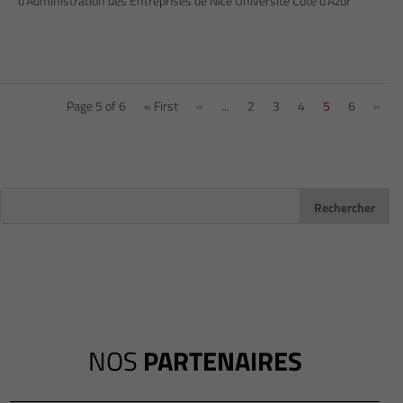
d’Administration des Entreprises de Nice Université Côte d’Azur
Page 5 of 6
« First
«
...
2
3
4
5
6
»
NOS
PARTENAIRES