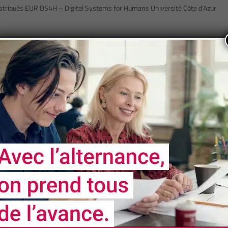
istribués EUR DS4H – Digital Systems for Humans Université Côte d’Azur
Page 2 of 87
«
1
2
3
4
5
...
10
20
30
...
NOS
PARTENAIRES