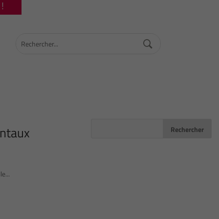
!
entaux
e...