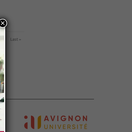
×
»
Last »