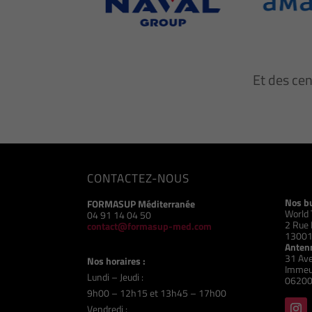
Et des ce
CONTACTEZ-NOUS
Nos b
FORMASUP Méditerranée
World 
04 91 14 04 50
2 Rue 
contact@formasup-med.com
13001
Antenn
31 Ave
Nos horaires :
Immeu
Lundi – Jeudi :
06200
9h00 – 12h15 et 13h45 – 17h00
Vendredi :