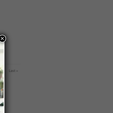
ager
×
»
Last »