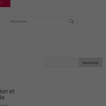
!
ion et
le
duction