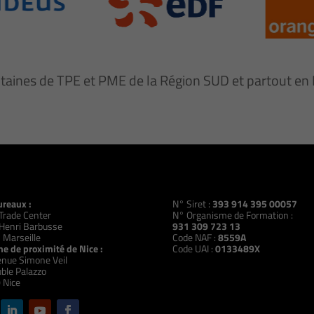
ntaines de TPE et PME de la Région SUD et partout e
ureaux :
N° Siret :
393 914 395 00057
Trade Center
N° Organisme de Formation :
Henri Barbusse
931 309 723 13
 Marseille
Code NAF :
8559A
e de proximité de Nice :
Code UAI :
0133489X
nue Simone Veil
ble Palazzo
 Nice