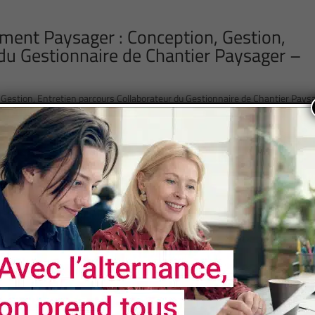
ment Paysager : Conception, Gestion,
 du Gestionnaire de Chantier Paysager –
estion, Entretien parcours Collaborateur du Gestionnaire de Chantier Pays
Page 2 of 16
«
1
2
3
4
5
...
10
...
NOS
PARTENAIRES